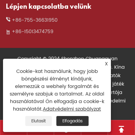
Lépjen kapcsolatba velünk
+86-755-36631950
+86-15013474759
Copyright © 2024 Shenzhen Chuangquan
X
Electronics Co., Ltd. Minden jog fenntartva. Kína
Cookie-kat használunk, hogy jobb
vezeték nélküli billentyűzet, 3D -s nyomtatók
böngészési élményt kínáljunk,
beszállítója, mechanikus billentyűzetgyár, játék
elemezzük a webhely forgalmát és
egér, vékony billentyűzet, játékvezérlő gyártója
személyre szabjuk a tartalmat. Az oldal
Links
|
Sitemap
|
RSS
|
XML
|
Adatvédelmi
használatával Ön elfogadja a cookie-k
használatát.
Adatvédelmi szabályzat
szabályzat
|
Elutasít
Elfogadás




